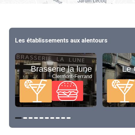
Les établissements aux alentours
Brasserie la lune
Le 
Clermont-Ferrand