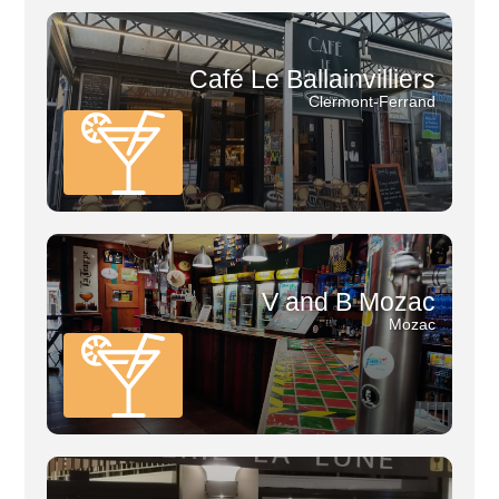
Café Le Ballainvilliers
Clermont-Ferrand
V and B Mozac
Mozac