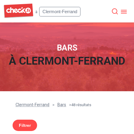
Check
Clermont-Ferrand
à
BARS
À
CLERMONT-FERRAND
Clermont-Ferrand
Bars
>
>
48 résultats
Filtrer