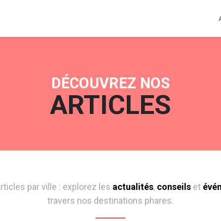
DÉCOUVREZ NOS
ARTICLES
icles par ville : explorez les
actualités
,
conseils
et
évé
travers nos destinations phares.