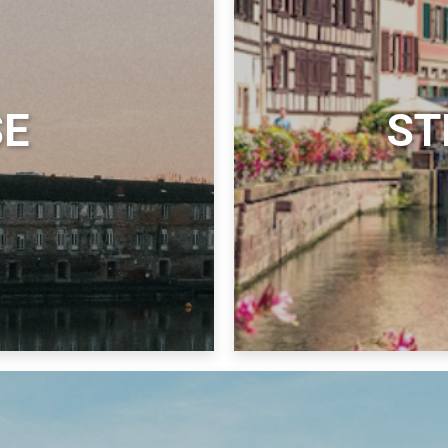
SE
ST