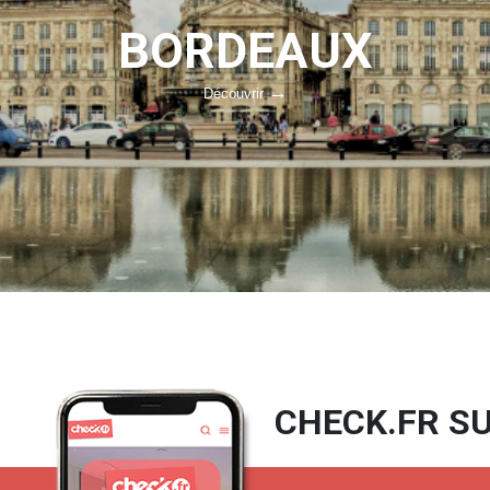
BORDEAUX
Découvrir
CHECK.FR SU