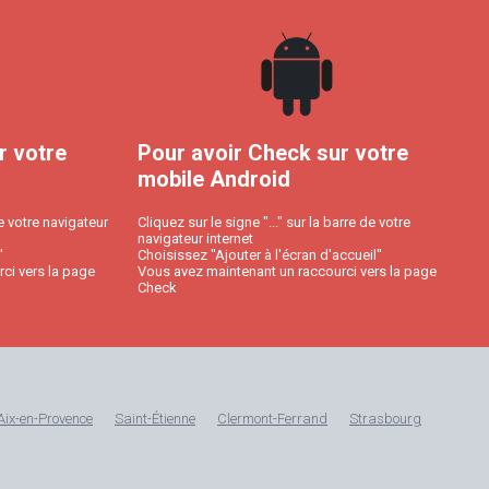
r votre
Pour avoir Check sur votre
mobile Android
e votre navigateur
Cliquez sur le signe "..." sur la barre de votre
navigateur internet
"
Choisissez "Ajouter à l'écran d'accueil"
ci vers la page
Vous avez maintenant un raccourci vers la page
Check
Aix-en-Provence
Saint-Étienne
Clermont-Ferrand
Strasbourg