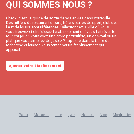
QUI SOMMES NOUS ?
Check, c’est LE guide de sortie de vos envies dans votre ville.
Des milliers de restaurants, bars, hôtels, salles de sport, clubs et
lieux de loisirs sont référencés. Sélectionnez la ville où vous
vous trouvez et choisissez l’établissement qui vous fait rêver, le
tour est joué ! Vous avez une envie particulière, un cocktail ou un
plat que vous aimeriez dégustez ? Tapez-le dans la barre de
recherche et laissez-vous tenter par un établissement qui
apparait.
Ajouter votre établissement
Paris
Marseille
Lille
Lyon
Nantes
Nice
Montpellier