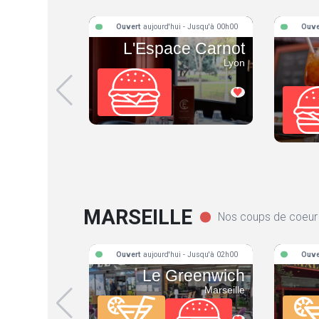
Ouvert
aujourd'hui - Jusqu'à 00h00
Ouve
L'Espace Carnot
Lyon
MARSEILLE
Nos coups de coeur
Ouvert
aujourd'hui - Jusqu'à 02h00
Ouve
Le Greenwich
Marseille