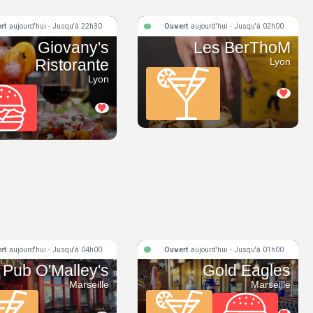
rt
aujourd'hui - Jusqu'à 22h30
Ouvert
aujourd'hui - Jusqu'à 02h00
Giovany's
Les BerThoM
Ristorante
Lyon
Lyon
rt
aujourd'hui - Jusqu'à 04h00
Ouvert
aujourd'hui - Jusqu'à 01h00
Pub O'Malley's
Gold Eagles
Marseille
Marseille