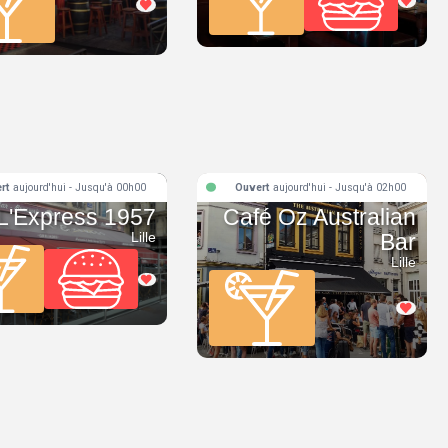
rt
aujourd'hui - Jusqu'à 00h00
Ouvert
aujourd'hui - Jusqu'à 02h00
L'Express 1957
Café Oz Australian
Lille
Bar
Lille