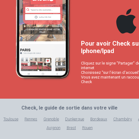
Pour avoir Check su
Iphone/Ipad
Cliquez sur le signe "Partager" d
internet
Choisissez "sur l'écran d'accueil
Vous avez maintenant un raccour
Check
Check, le guide de sortie dans votre ville
Toulouse
Rennes
Grenoble
Dunkerque
Bordeaux
Chambéry
Avignon
Brest
Rouen