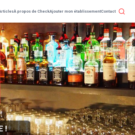
Articles
À propos de Check
Ajouter mon établissement
Contact
Check
 !