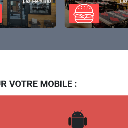
Les Menuires
Les
R VOTRE MOBILE :