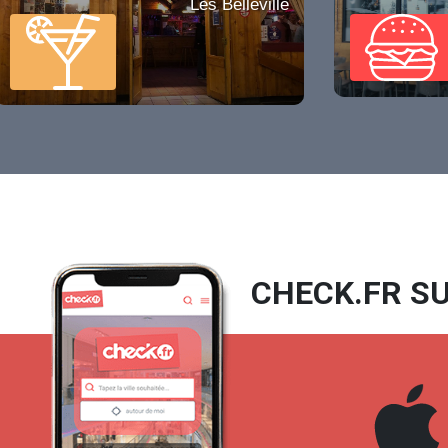
Les Belleville
CHECK.FR SU