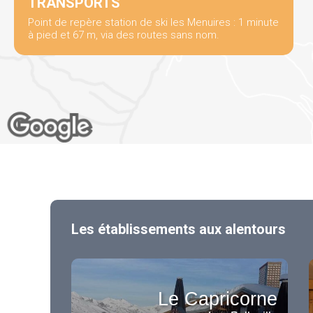
TRANSPORTS
Point de repère station de ski les Menuires : 1 minute
à pied et 67 m, via des routes sans nom.
Les établissements aux alentours
Le Capricorne