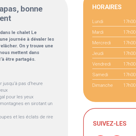
HORAIRES
 Tapas, bonne
fent
Lundi
17h00
Mardi
17h00
é dans le chalet Le
une journée à dévaler les
Mercredi
17h00
 relâcher. On y trouve une
 nous mettent dans
Jeudi
17h00
’à être partagés.
Vendredi
17h00
Samedi
17h00
r jusqu’à pas d’heure
Dimanche
17h00
yeux
égal pour les yeux
 montagnes en sirotant un
oupes et les éclats de rire
SUIVEZ-LES