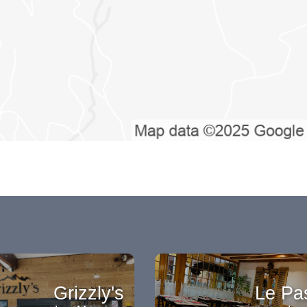
Grizzly's
Le Pa