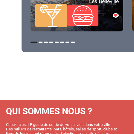
Les Belleville
QUI SOMMES NOUS ?
Check, c’est LE guide de sortie de vos envies dans votre ville.
Des milliers de restaurants, bars, hôtels, salles de sport, clubs et
lieux de loisirs sont référencés. Sélectionnez la ville où vous