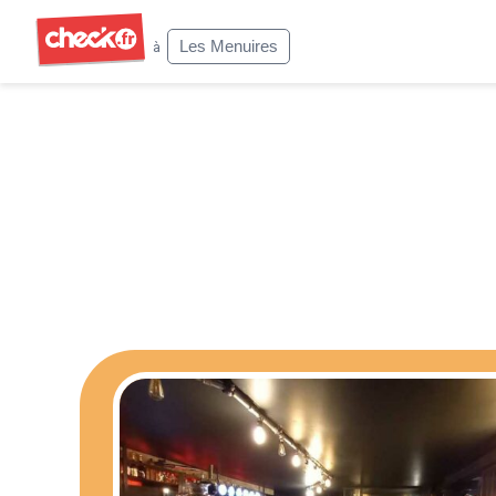
Check
Les Menuires
à