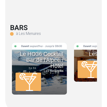
BARS
à Les Menuires
Ouvert
aujourd'hui - Jusqu'à 00h00
Ouvert
aujourd'hui 
Le HO36 Cocktail
Les Ma
Bar de l'Alpeen
Hôtel
Les Belleville