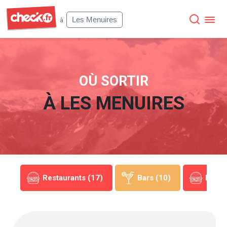
Check
Les Menuires
à
OÙ SORTIR
À
LES MENUIRES
10)
Restaurants (17)
Bars (10)
Resta