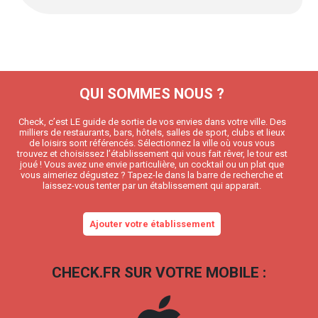
QUI SOMMES NOUS ?
Check, c’est LE guide de sortie de vos envies dans votre ville. Des
milliers de restaurants, bars, hôtels, salles de sport, clubs et lieux
de loisirs sont référencés. Sélectionnez la ville où vous vous
trouvez et choisissez l’établissement qui vous fait rêver, le tour est
joué ! Vous avez une envie particulière, un cocktail ou un plat que
vous aimeriez dégustez ? Tapez-le dans la barre de recherche et
laissez-vous tenter par un établissement qui apparait.
Ajouter votre établissement
CHECK.FR SUR VOTRE MOBILE :