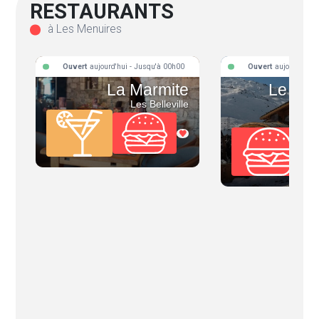
RESTAURANTS
à Les Menuires
Ouvert
aujourd'hui - Jusqu'à 00h00
Ouvert
aujourd'hui 
La Marmite
Le Co
Les Belleville