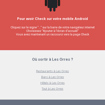
Pour avoir Check sur votre mobile Android
Cliquez sur le signe "..." sur la barre de votre navigateur internet
Choisissez "Ajouter à l'écran d'accueil"
Vous avez maintenant un raccourci vers la page Check
Où sortir à Les Orres ?
Restaurants à Les Orres
Bars à Les Orres
Hôtels à Les Orres
Tout à Les Orres