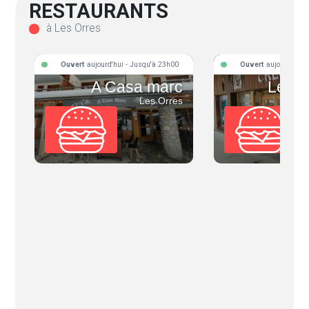
RESTAURANTS
à Les Orres
Ouvert
aujourd'hui - Jusqu'à 23h00
Ouvert
aujourd'hui 
A Casa marc
Le Ho
Les Orres