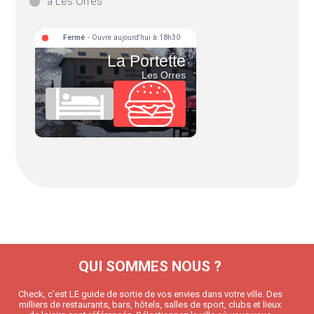
à Les Orres
Fermé
- Ouvre aujourd'hui à 18h30
La Portette
Les Orres
QUI SOMMES NOUS ?
Check, c’est LE guide de sortie de vos envies dans votre ville. Des
milliers de restaurants, bars, hôtels, salles de sport, clubs et lieux