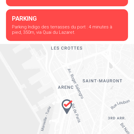
PARKING
Parking Indigo des terrasses du port : 4 minutes à
pied, 350m, via Quai du Lazaret.