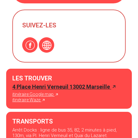
SUIVEZ-LES
LES TROUVER
4 Place Henri Verneuil 13002 Marseille
itinéraire Google map
itinéraire Waze
TRANSPORTS
Arrêt Docks : ligne de bus 35, 82, 2 minutes à pied,
130m, via Pl. Henri Verneuil et Quai du Lazaret.