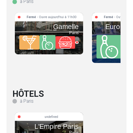
à Paris
Fermé
- Ouvre aujourd'hui à 11h00
Fermé
- Ouvre aujo
Gamelle
Euro Men
Paris
HÔTELS
à Paris
undefined
L'Empire Paris
Paris