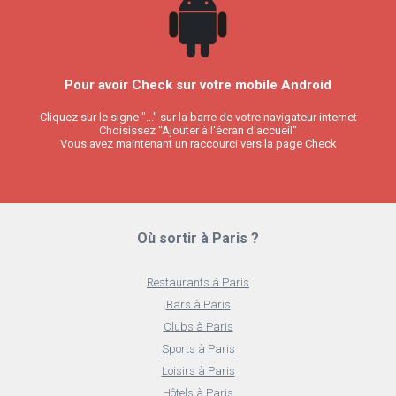
Pour avoir Check sur votre mobile Android
Cliquez sur le signe "..." sur la barre de votre navigateur internet
Choisissez "Ajouter à l'écran d'accueil"
Vous avez maintenant un raccourci vers la page Check
Où sortir à Paris ?
Restaurants à Paris
Bars à Paris
Clubs à Paris
Sports à Paris
Loisirs à Paris
Hôtels à Paris