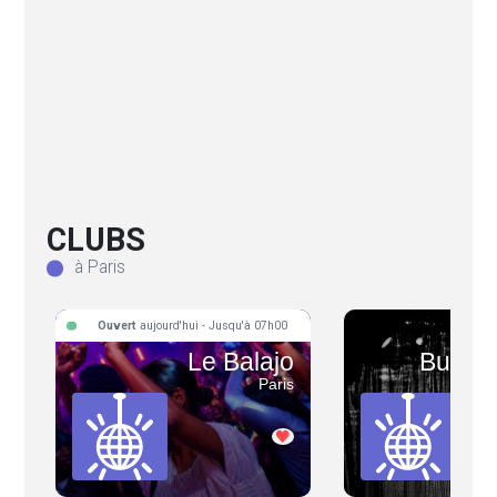
CLUBS
à Paris
Ouvert
aujourd'hui - Jusqu'à 07h00
Le Balajo
Bus Pa
Paris