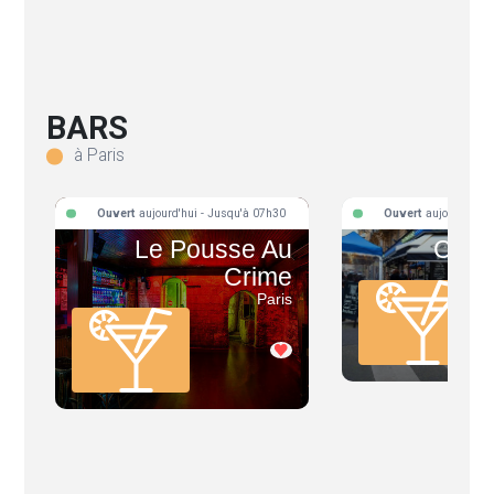
BARS
à Paris
Ouvert
aujourd'hui - Jusqu'à 07h30
Ouvert
aujourd'hui 
Le Pousse Au
Café 
Crime
Paris