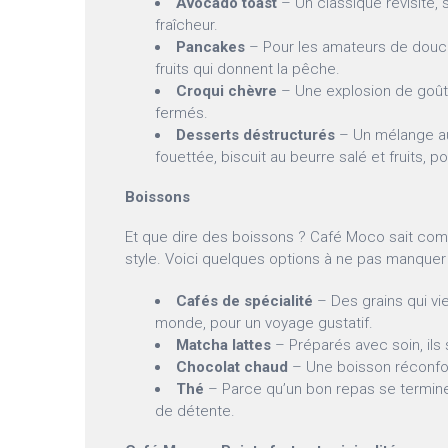
Avocado toast
– Un classique revisité, 
fraîcheur.
Pancakes
– Pour les amateurs de douceu
fruits qui donnent la pêche.
Croqui chèvre
– Une explosion de goûts
fermés.
Desserts déstructurés
– Un mélange a
fouettée, biscuit au beurre salé et fruits, po
Boissons
Et que dire des boissons ? Café Moco sait co
style. Voici quelques options à ne pas manquer 
Cafés de spécialité
– Des grains qui vi
monde, pour un voyage gustatif.
Matcha lattes
– Préparés avec soin, ils
Chocolat chaud
– Une boisson réconfor
Thé
– Parce qu’un bon repas se termin
de détente.