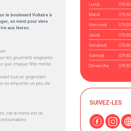
Lundi
07h30
Mardi
07h30
ur le boulevard Voltaire à
ger, on vient pour vivre
Mercredi
07h30
ire aux lèvres.
Jeudi
07h30
Vendredi
07h30
ver
Samedi
07h30
our les gourmets exigeants
ce que chaque fête mérite
Dimanche
07h30
oleil tout en grignotant
ce ou emporter un peu de
SUIVEZ-LES
es, car le menu est un
contournables :