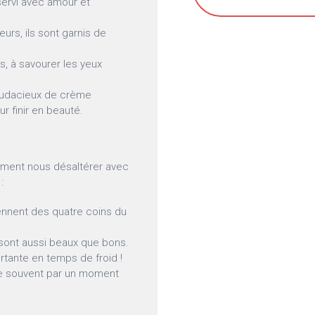
servi avec amour et
rs, ils sont garnis de
, à savourer les yeux
udacieux de crème
ur finir en beauté.
mment nous désaltérer avec
:
ennent des quatre coins du
 sont aussi beaux que bons.
tante en temps de froid !
e souvent par un moment