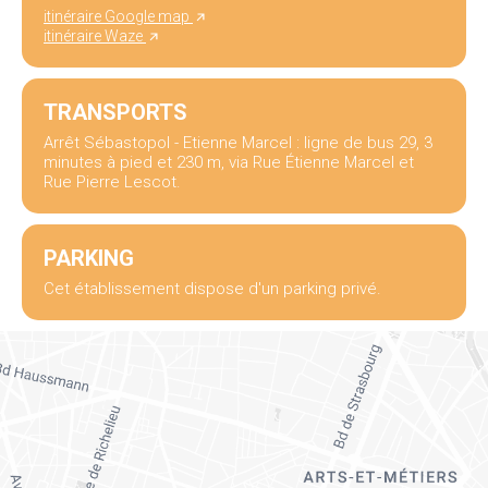
itinéraire Google map
itinéraire Waze
TRANSPORTS
Arrêt Sébastopol - Etienne Marcel : ligne de bus 29, 3
minutes à pied et 230 m, via Rue Étienne Marcel et
Rue Pierre Lescot.
PARKING
Cet établissement dispose d'un parking privé.