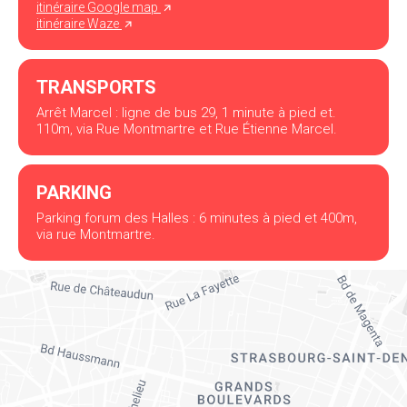
itinéraire Google map
itinéraire Waze
TRANSPORTS
Arrêt Marcel : ligne de bus 29, 1 minute à pied et.
110m, via Rue Montmartre et Rue Étienne Marcel.
PARKING
Parking forum des Halles : 6 minutes à pied et 400m,
via rue Montmartre.