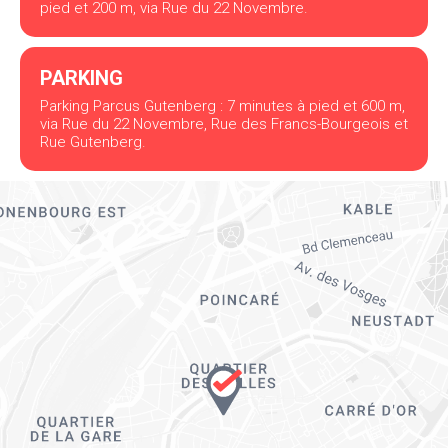
pied et 200 m, via Rue du 22 Novembre.
PARKING
Parking Parcus Gutenberg : 7 minutes à pied et 600 m,
via Rue du 22 Novembre, Rue des Francs-Bourgeois et
Rue Gutenberg.