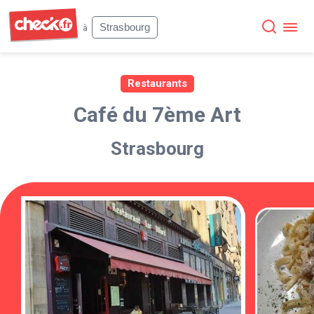
Check
Strasbourg
à
Restaurants
Café du 7ème Art
Strasbourg