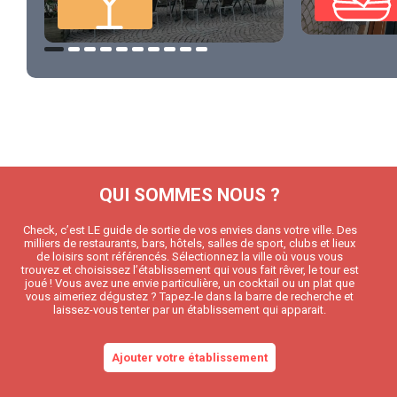
QUI SOMMES NOUS ?
Check, c’est LE guide de sortie de vos envies dans votre ville. Des
milliers de restaurants, bars, hôtels, salles de sport, clubs et lieux
de loisirs sont référencés. Sélectionnez la ville où vous vous
trouvez et choisissez l’établissement qui vous fait rêver, le tour est
joué ! Vous avez une envie particulière, un cocktail ou un plat que
vous aimeriez dégustez ? Tapez-le dans la barre de recherche et
laissez-vous tenter par un établissement qui apparait.
Ajouter votre établissement