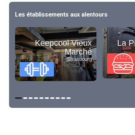
Les établissements aux alentours
Keepcool Vieux
La P
Marché
Strasbourg