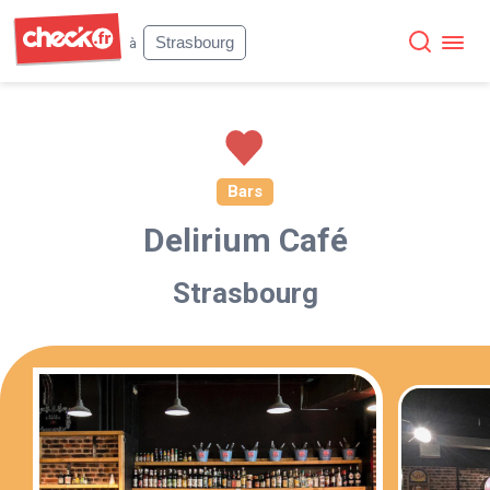
Check
Strasbourg
à
Bars
Delirium Café
Strasbourg