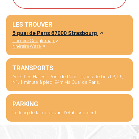
LES TROUVER
5 quai de Paris 67000 Strasbourg
itinéraire Google map
itinéraire Waze
TRANSPORTS
Arrêt Les Halles - Pont de Paris : lignes de bus L3, L6,
N1, 1 minute à pied, 94m via Quai de Paris.
PARKING
Le long de la rue devant l'établissement.