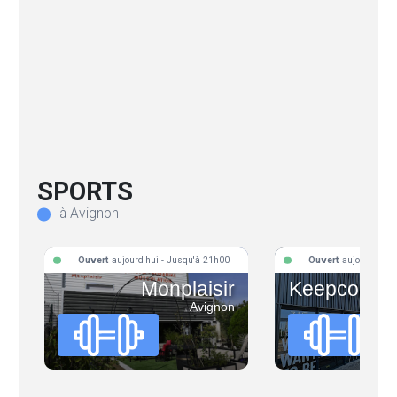
SPORTS
à Avignon
Ouvert
aujourd'hui - Jusqu'à 21h00
Ouvert
aujourd'hui 
Monplaisir
Keepcool L
Avignon