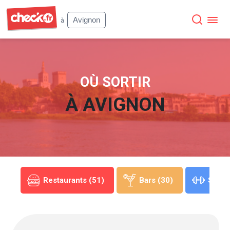
Check
Avignon
à
OÙ SORTIR
À
AVIGNON
(5)
Restaurants (51)
Bars (30)
Sport