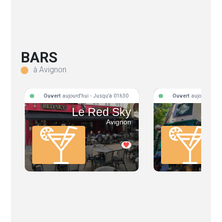
BARS
à Avignon
Ouvert
aujourd'hui - Jusqu'à 01h30
Ouvert
aujourd'hui 
Le Red Sky
O
Avignon