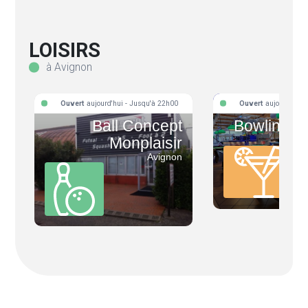
LOISIRS
à Avignon
Ouvert
aujourd'hui - Jusqu'à 22h00
Ouvert
aujourd'hui 
Ball Concept
Bowling d
Monplaisir
Avignon