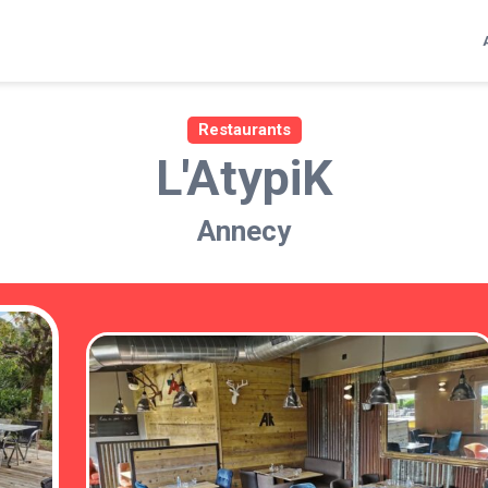
Restaurants
L'AtypiK
Annecy