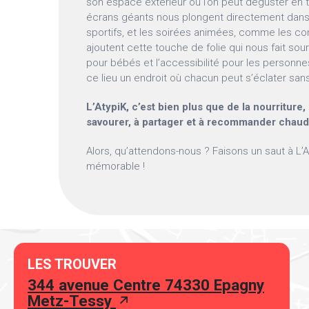
son espace extérieur où l’on peut déguster en to
écrans géants nous plongent directement dans
sportifs, et les soirées animées, comme les co
ajoutent cette touche de folie qui nous fait souri
pour bébés et l’accessibilité pour les personnes
ce lieu un endroit où chacun peut s’éclater san
L’AtypiK, c’est bien plus que de la nourriture
savourer, à partager et à recommander chau
Alors, qu’attendons-nous ? Faisons un saut à L’
mémorable !
LES TROUVER
344 avenue Centre 74330 Epagny
Metz-Tessy