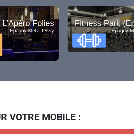
L’Apéro Folies
Fitness Park (E
Epagny Metz-Tessy
Epagny M
R VOTRE MOBILE :