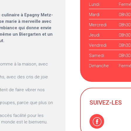
Lundi
Ferm
Mardi
08h30
s culinaire à Epagny Metz-
e se marie à merveille avec
Mercredi
08h30
 ambiance qui donne envie
 même un Biergarten et un
Jeudi
08h30
ut.
Vendredi
08h30
Samedi
08h30
 comme à la maison, avec
Dimanche
Ferm
hs, avec des cris de joie
ent de faire vibrer nos
SUIVEZ-LES
groupes, parce que plus on
ccès facilité pour les
le monde est le bienvenu.