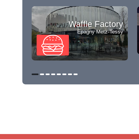
Waffle Factory
Epagny Metz-Tessy