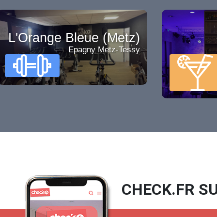
L'Orange Bleue (Metz)
Epagny Metz-Tessy
CHECK.FR SU