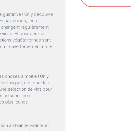
re gustative ! On y découvre
tés bavaroises, tous
 changent régulièrement,
 visite. Et pour ceux qui
options végétariennes sont
is on trouve forcément notre
les choses à moitié ! On y
de trinquer, des cocktails
 une sélection de vins pour
es boissons non
es plus jeunes.
t son ambiance vivante et