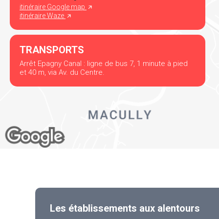
itinéraire Google map
itinéraire Waze
TRANSPORTS
Arrêt Epagny Canal : ligne de bus 7, 1 minute à pied
et 40 m, via Av. du Centre.
Les établissements aux alentours