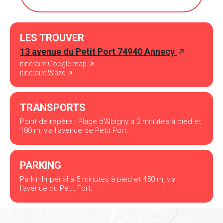
LES TROUVER
13 avenue du Petit Port 74940 Annecy
itinéraire Google map
itinéraire Waze
TRANSPORTS
Point de repère : Plage d'Albigny à 2 minutes à pied et
180 m, via l'avenue de Petit Port.
PARKING
Parkin Impérial à 5 minutes à pied et 450 m, via
l'avenue du Petit Fort.