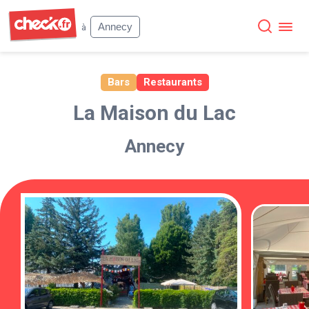
Check
Annecy
à
Bars
Restaurants
La Maison du Lac
Annecy