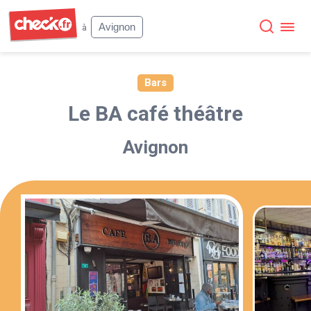
Check
Avignon
à
Bars
Le BA café théâtre
Avignon