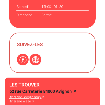
Samedi
17h00 - 01h30
Dimanche
Fermé
SUIVEZ-LES
LES TROUVER
62 rue Carreterie 84000 Avignon
itinéraire Google map
itinéraire Waze