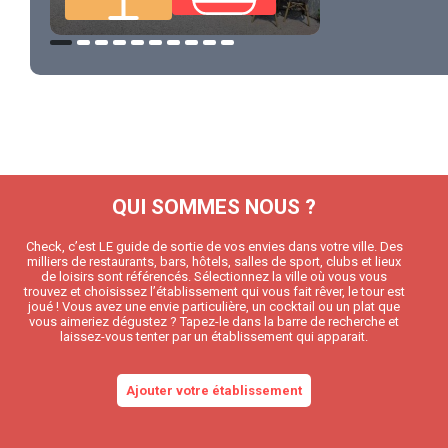
QUI SOMMES NOUS ?
Check, c’est LE guide de sortie de vos envies dans votre ville. Des
milliers de restaurants, bars, hôtels, salles de sport, clubs et lieux
de loisirs sont référencés. Sélectionnez la ville où vous vous
trouvez et choisissez l’établissement qui vous fait rêver, le tour est
joué ! Vous avez une envie particulière, un cocktail ou un plat que
vous aimeriez dégustez ? Tapez-le dans la barre de recherche et
laissez-vous tenter par un établissement qui apparait.
Ajouter votre établissement