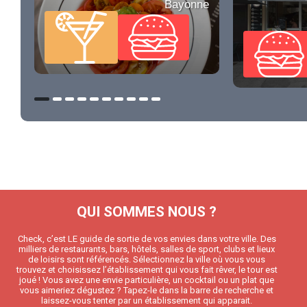
Bayonne
QUI SOMMES NOUS ?
Check, c’est LE guide de sortie de vos envies dans votre ville. Des
milliers de restaurants, bars, hôtels, salles de sport, clubs et lieux
de loisirs sont référencés. Sélectionnez la ville où vous vous
trouvez et choisissez l’établissement qui vous fait rêver, le tour est
joué ! Vous avez une envie particulière, un cocktail ou un plat que
vous aimeriez dégustez ? Tapez-le dans la barre de recherche et
laissez-vous tenter par un établissement qui apparait.