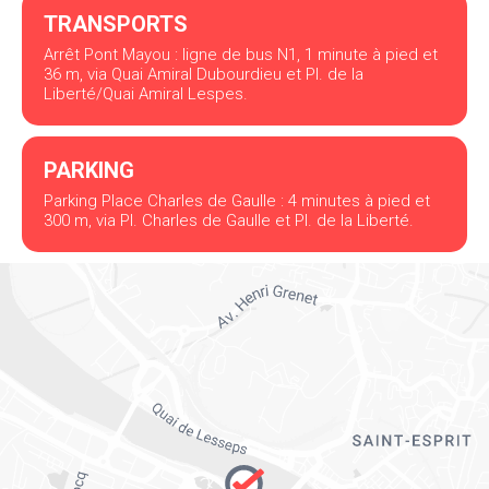
TRANSPORTS
Arrêt Pont Mayou : ligne de bus N1, 1 minute à pied et
36 m, via Quai Amiral Dubourdieu et Pl. de la
Liberté/Quai Amiral Lespes.
PARKING
Parking Place Charles de Gaulle : 4 minutes à pied et
300 m, via Pl. Charles de Gaulle et Pl. de la Liberté.