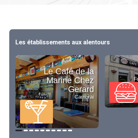
Les établissements aux alentours
Le Café de la
Marine Chez
F
Gerard
Cambrai