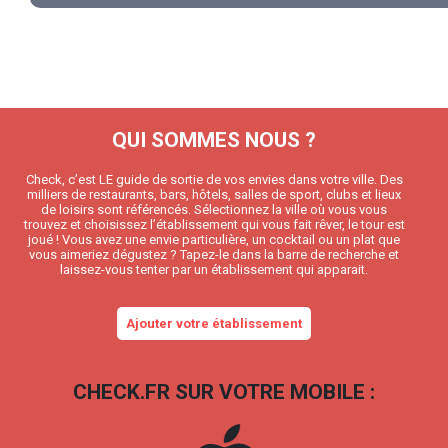
QUI SOMMES NOUS ?
Check, c’est LE guide de sortie de vos envies dans votre ville. Des
milliers de restaurants, bars, hôtels, salles de sport, clubs et lieux
de loisirs sont référencés. Sélectionnez la ville où vous vous
trouvez et choisissez l’établissement qui vous fait rêver, le tour est
joué ! Vous avez une envie particulière, un cocktail ou un plat que
vous aimeriez dégustez ? Tapez-le dans la barre de recherche et
laissez-vous tenter par un établissement qui apparait.
Ajouter votre établissement
CHECK.FR SUR VOTRE MOBILE :