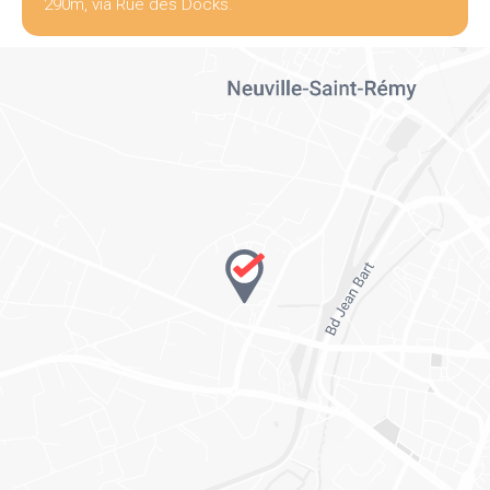
290m, via Rue des Docks.