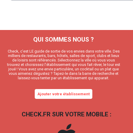
QUI SOMMES NOUS ?
Check, c’est LE guide de sortie de vos envies dans votre ville. Des
milliers de restaurants, bars, hôtels, salles de sport, clubs et lieux
de loisirs sont référencés. Sélectionnez la ville où vous vous
trouvez et choisissez l’établissement qui vous fait rêver, le tour est
joué ! Vous avez une envie particulière, un cocktail ou un plat que
vous aimeriez dégustez ? Tapez-le dans la barre de recherche et
laissez-vous tenter par un établissement qui apparait.
Ajouter votre établissement
CHECK.FR SUR VOTRE MOBILE :