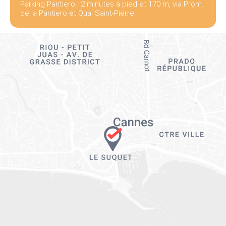
Parking Pantiero : 2 minutes à pied et 170 m, via Prom.
de la Pantiero et Quai Saint-Pierre.