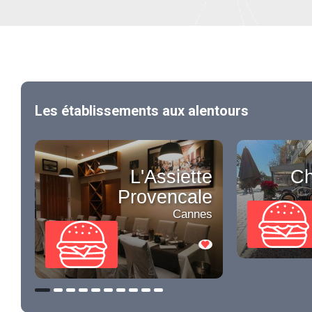
Les établissements aux alentours
L'Assiette
C
Provencale
Cannes