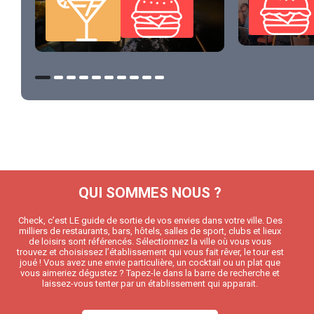
QUI SOMMES NOUS ?
Check, c’est LE guide de sortie de vos envies dans votre ville. Des
milliers de restaurants, bars, hôtels, salles de sport, clubs et lieux
de loisirs sont référencés. Sélectionnez la ville où vous vous
trouvez et choisissez l’établissement qui vous fait rêver, le tour est
joué ! Vous avez une envie particulière, un cocktail ou un plat que
vous aimeriez dégustez ? Tapez-le dans la barre de recherche et
laissez-vous tenter par un établissement qui apparait.