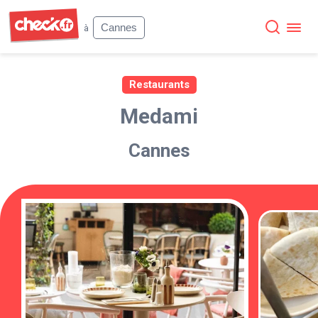
Check
Cannes
à
Restaurants
Medami
Cannes