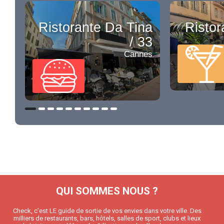
Ristorante Da Tina
Ristor
/ 33
Cannes
QUI SOMMES NOUS ?
Check, c’est LE guide de sortie de vos envies dans votre ville. Des
milliers de restaurants, bars, hôtels, salles de sport, clubs et lieux