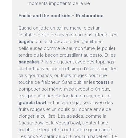
moments importants de la vie
Emilie and the cool kids – Restauration
Quand on jette un œil au menu, c’est un
véritable défilé de saveurs qui nous attend. Les
bagels
font le show avec des garnitures
délicieuses comme le saumon fumé, le poulet
tendre ou le bacon croustillant au pesto. Et les
pancakes
? Ils se la jouent avec des toppings
qui font saliver, bacon et sirop d’érable pour les
plus gourmands, ou fruits rouges pour une
touche de fraîcheur. Sans oublier les
toasts
à
composer soi-même avec avocat crémeux,
œuf poché, cheddar fondant ou saumon. Le
granola bowl
est un vrai régal, servi avec des
fruits rouges et un coulis qui donne envie de
plonger la cuillère. Les salades, comme la
Caesar bowl et la Vespa bowl, ajoutent une
touche de légèreté à cette offre gourmande.
Les prix ? À partir de 6,5 € pour un bagel et 11 €