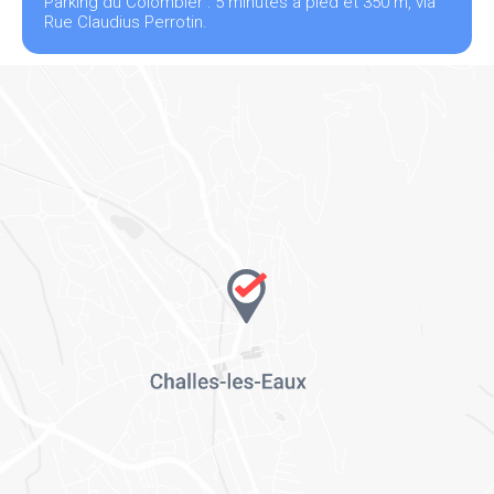
Parking du Colombier : 5 minutes à pied et 350 m, via
Rue Claudius Perrotin.