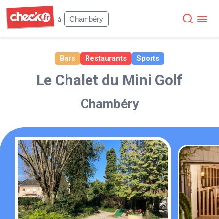
Check
Chambéry
à
Bars
Restaurants
Sports
Le Chalet du Mini Golf
Chambéry