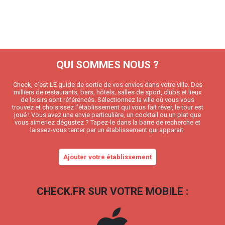
QUI SOMMES NOUS ?
Check, c’est LE guide de sortie de vos envies dans votre ville. Des
milliers de restaurants, bars, hôtels, salles de sport, clubs et lieux
de loisirs sont référencés. Sélectionnez la ville où vous vous
trouvez et choisissez l’établissement qui vous fait rêver, le tour est
joué ! Vous avez une envie particulière, un cocktail ou un plat que
vous aimeriez dégustez ? Tapez-le dans la barre de recherche et
laissez-vous tenter par un établissement qui apparait.
Ajouter votre établissement
CHECK.FR SUR VOTRE MOBILE :