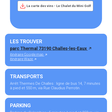
La carte des vins - Le Chalet du Mini Golf
LES TROUVER
parc Thermal 73190 Challes-les-Eaux
itinéraire Google map
itinéraire Waze
TRANSPORTS
Arrêt Thermes De Challes : ligne de bus 14, 7 minutes
à pied et 550 m, via Rue Claudius Perrotin.
PARKING