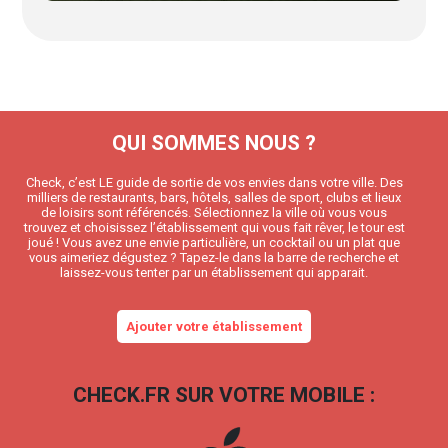
QUI SOMMES NOUS ?
Check, c’est LE guide de sortie de vos envies dans votre ville. Des
milliers de restaurants, bars, hôtels, salles de sport, clubs et lieux
de loisirs sont référencés. Sélectionnez la ville où vous vous
trouvez et choisissez l’établissement qui vous fait rêver, le tour est
joué ! Vous avez une envie particulière, un cocktail ou un plat que
vous aimeriez dégustez ? Tapez-le dans la barre de recherche et
laissez-vous tenter par un établissement qui apparait.
Ajouter votre établissement
CHECK.FR SUR VOTRE MOBILE :