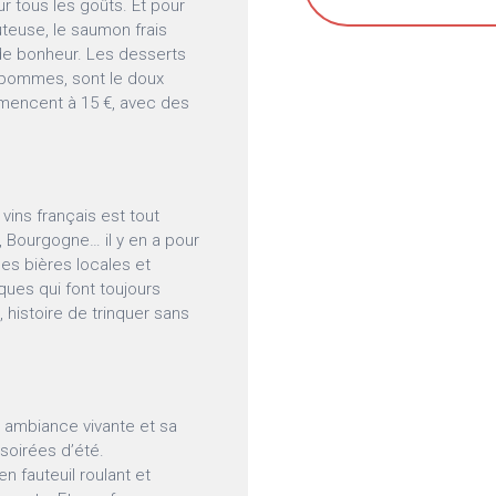
ur tous les goûts. Et pour
uteuse, le saumon frais
 de bonheur. Les desserts
 pommes, sont le doux
ommencent à 15 €, avec des
ins français est tout
e, Bourgogne… il y en a pour
 les bières locales et
iques qui font toujours
 histoire de trinquer sans
n ambiance vivante et sa
 soirées d’été.
 fauteuil roulant et