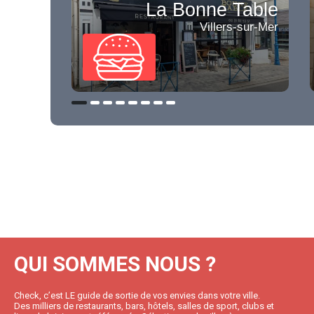
La Bonne Table
Villers-sur-Mer
QUI SOMMES NOUS ?
Check, c’est LE guide de sortie de vos envies dans votre ville.
Des milliers de restaurants, bars, hôtels, salles de sport, clubs et