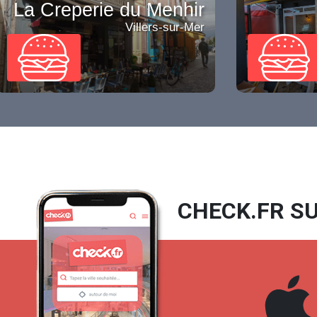
La Creperie du Menhir
Villers-sur-Mer
CHECK.FR SU