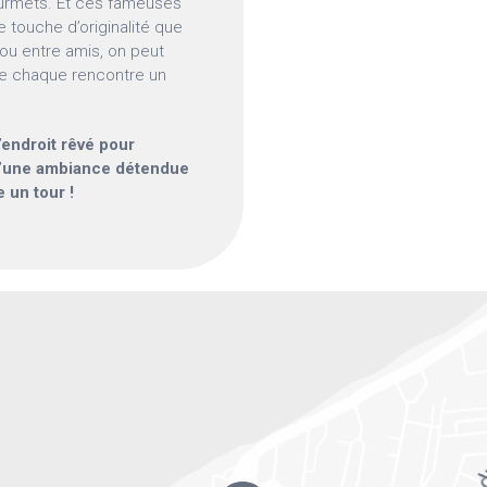
ourmets. Et ces fameuses
e touche d’originalité que
e ou entre amis, on peut
de chaque rencontre un
l’endroit rêvé pour
 d’une ambiance détendue
e un tour !