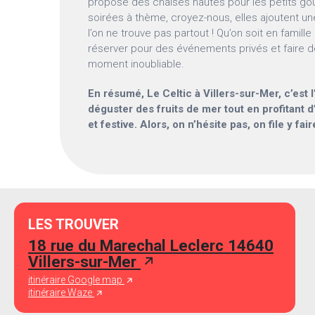
propose des chaises hautes pour les petits g
soirées à thème, croyez-nous, elles ajoutent un
l’on ne trouve pas partout ! Qu’on soit en famill
réserver pour des événements privés et faire 
moment inoubliable.
En résumé, Le Celtic à Villers-sur-Mer, c’est 
déguster des fruits de mer tout en profitant
et festive. Alors, on n’hésite pas, on file y fair
LES TROUVER
18 rue du Marechal Leclerc 14640
Villers-sur-Mer
itinéraire Google map
itinéraire Waze