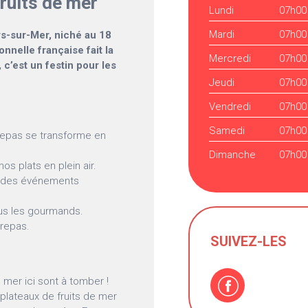
fruits de mer
Lundi
07h00
Mardi
07h00
ers-sur-Mer, niché au 18
onnelle française fait la
Mercredi
07h00
 c’est un festin pour les
Jeudi
07h00
Vendredi
07h00
Samedi
07h00
epas se transforme en
Dimanche
07h00
os plats en plein air.
ur des événements
ous les gourmands.
 repas.
SUIVEZ-LES
 mer ici sont à tomber !
plateaux de fruits de mer