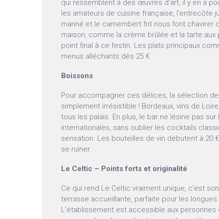
qui ressemblent à des œuvres d’art, il y en a po
les amateurs de cuisine française, l’entrecôte j
mariné et le camembert frit nous font chavirer
maison, comme la crème brûlée et la tarte aux
point final à ce festin. Les plats principaux c
menus alléchants dès 25 €.
Boissons
Pour accompagner ces délices, la sélection de v
simplement irrésistible ! Bordeaux, vins de Loir
tous les palais. En plus, le bar ne lésine pas sur
internationales, sans oublier les cocktails class
sensation. Les bouteilles de vin débutent à 20 €,
se ruiner.
Le Celtic – Points forts et originalité
Ce qui rend Le Celtic vraiment unique, c’est so
terrasse accueillante, parfaite pour les longues
L’établissement est accessible aux personnes en