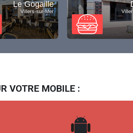
Le Gogaille
Villers-sur-Mer
Ville
R VOTRE MOBILE :