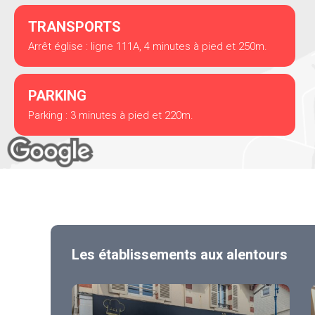
TRANSPORTS
Arrêt église : ligne 111A, 4 minutes à pied et 250m.
PARKING
Parking : 3 minutes à pied et 220m.
Les établissements aux alentours