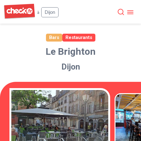
Check
Dijon
à
Bars
Restaurants
Le Brighton
Dijon