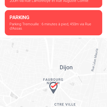
200m via Rue Lamonnoye et Rue Auguste Comte.
PARKING
Parking Tremouille : 6 minutes à pied, 450m via Rue
d'Assas.