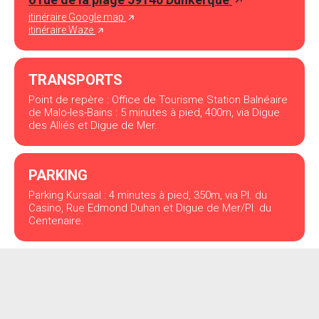
itinéraire Google map
itinéraire Waze
TRANSPORTS
Point de repère : Office de Tourisme Station Balnéaire
de Malo-les-Bains : 5 minutes à pied, 400m, via Digue
des Alliés et Digue de Mer.
PARKING
Parking Kursaal : 4 minutes à pied, 350m, via Pl. du
Casino, Rue Edmond Duhan et Digue de Mer/Pl. du
Centenaire.