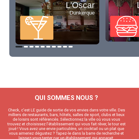
L'Oscar
Dunkerque
QUI SOMMES NOUS ?
Check, c’est LE guide de sortie de vos envies dans votre ville. Des
milliers de restaurants, bars, hôtels, salles de sport, clubs et lieux
de loisirs sont référencés. Sélectionnez la ville où vous vous
trouvez et choisissez l’établissement qui vous fait rêver, le tour est
joué ! Vous avez une envie particulière, un cocktail ou un plat que
vous aimeriez dégustez ? Tapez-le dans la barre de recherche et
laissez-vous tenter par un établissement qui apparait.