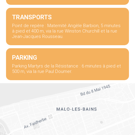
TRANSPORTS
Point de repère : Maternité Angèle Barbion, 5 minutes
à pied et 400 m, via la rue Winston Churchill et la rue
Jean-Jacques Rousseau.
PARKING
Parking Martyrs de la Résistance : 6 minutes à pied et
500 m, via la rue Paul Doumer.