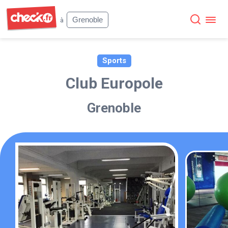
Check
Grenoble
à
Sports
Club Europole
Grenoble