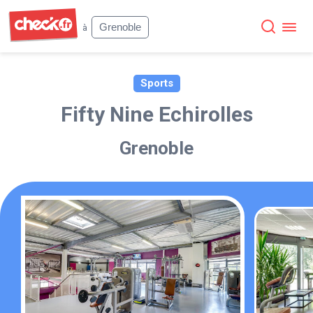
Check
Grenoble
à
Sports
Fifty Nine Echirolles
Grenoble