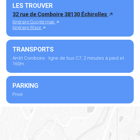
LES TROUVER
32 rue de Comboire 38130 Échirolles
itinéraire Google map
itinéraire Waze
TRANSPORTS
Arrêt Comboire : ligne de bus C7, 2 minutes à pied et
160m.
PARKING
Privé.