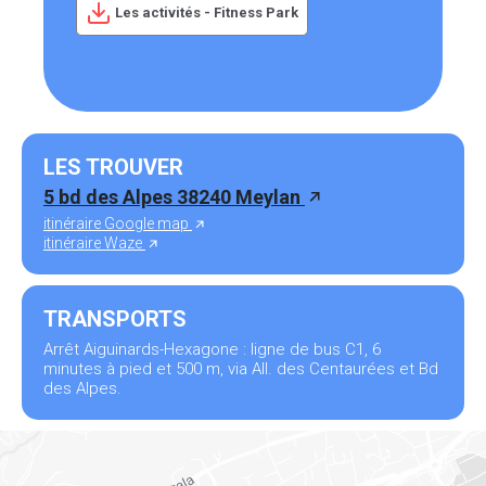
Les activités - Fitness Park
LES TROUVER
5 bd des Alpes 38240 Meylan
itinéraire Google map
itinéraire Waze
TRANSPORTS
Arrêt Aiguinards-Hexagone : ligne de bus C1, 6
minutes à pied et 500 m, via All. des Centaurées et Bd
des Alpes.