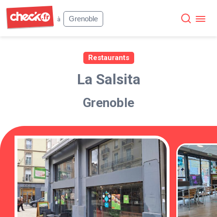
Check
Grenoble
à
Restaurants
La Salsita
Grenoble