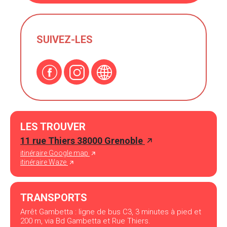
SUIVEZ-LES
LES TROUVER
11 rue Thiers 38000 Grenoble
itinéraire Google map
itinéraire Waze
TRANSPORTS
Arrêt Gambetta : ligne de bus C3, 3 minutes à pied et
200 m, via Bd Gambetta et Rue Thiers.