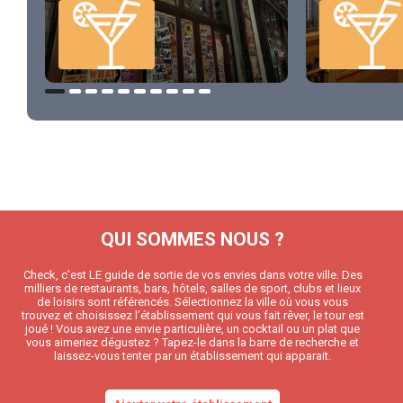
QUI SOMMES NOUS ?
Check, c’est LE guide de sortie de vos envies dans votre ville. Des
milliers de restaurants, bars, hôtels, salles de sport, clubs et lieux
de loisirs sont référencés. Sélectionnez la ville où vous vous
trouvez et choisissez l’établissement qui vous fait rêver, le tour est
joué ! Vous avez une envie particulière, un cocktail ou un plat que
vous aimeriez dégustez ? Tapez-le dans la barre de recherche et
laissez-vous tenter par un établissement qui apparait.