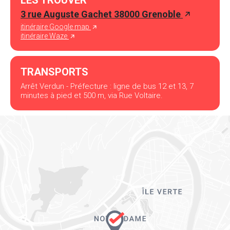
LES TROUVER
3 rue Auguste Gachet 38000 Grenoble
itinéraire Google map
itinéraire Waze
TRANSPORTS
Arrêt Verdun - Préfecture : ligne de bus 12 et 13, 7
minutes à pied et 500 m, via Rue Voltaire.