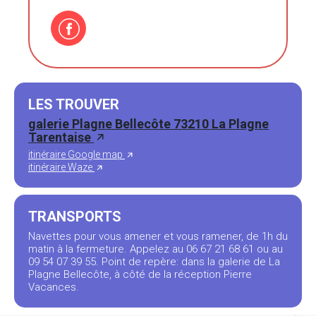
LES TROUVER
galerie Plagne Bellecôte 73210 La Plagne
Tarentaise
itinéraire Google map
itinéraire Waze
TRANSPORTS
Navettes pour vous amener et vous ramener, de 1h du
matin à la fermeture. Appelez au 06 67 21 68 61 ou au
09 54 07 39 55. Point de repère: dans la galerie de La
Plagne Bellecôte, à côté de la réception Pierre
Vacances.