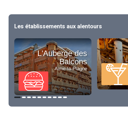
Les établissements aux alentours
L'Auberge des
Balcons
L
Aime-la-Plagne