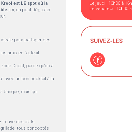
 Kreol est LE spot où la
Le jeudi : 10h00 à 16
Le vendredi : 10h00 à
able.
Ici, on peut déguster
ur.
idéale pour partager des
SUIVEZ-LES
nos amis en fauteuil
a zone Ouest, parce qu’on a
ut avec un bon cocktail à la
 la banque, mais qui
y trouve des plats
 grillade, tous concoctés