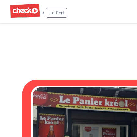
Check
Le Port
à