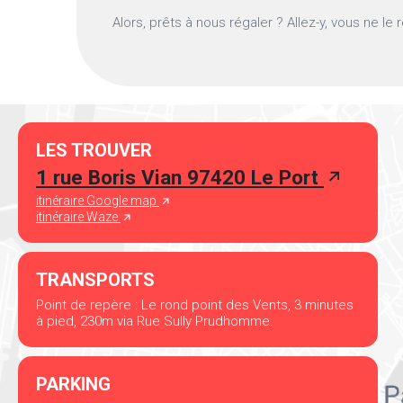
Alors, prêts à nous régaler ? Allez-y, vous ne le 
LES TROUVER
1 rue Boris Vian 97420 Le Port
itinéraire Google map
itinéraire Waze
TRANSPORTS
Point de repère : Le rond point des Vents, 3 minutes
à pied, 230m via Rue Sully Prudhomme.
PARKING