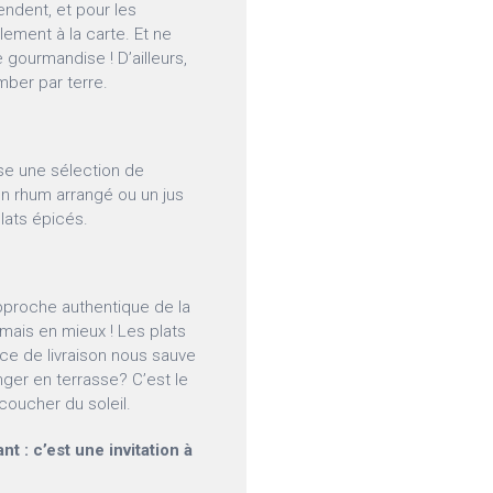
ndent, et pour les
ement à la carte. Et ne
 gourmandise ! D’ailleurs,
mber par terre.
ose une sélection de
on rhum arrangé ou un jus
lats épicés.
approche authentique de la
mais en mieux ! Les plats
ice de livraison nous sauve
ger en terrasse? C’est le
 coucher du soleil.
nt : c’est une invitation à