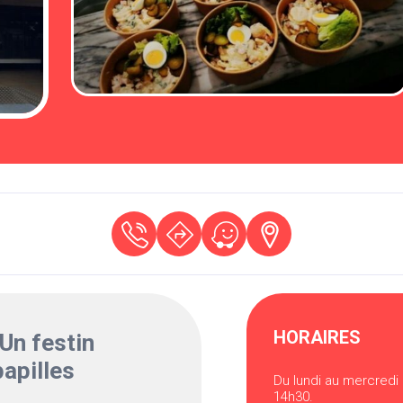
HORAIRES
Un festin
papilles
Du lundi au mercredi 
14h30.