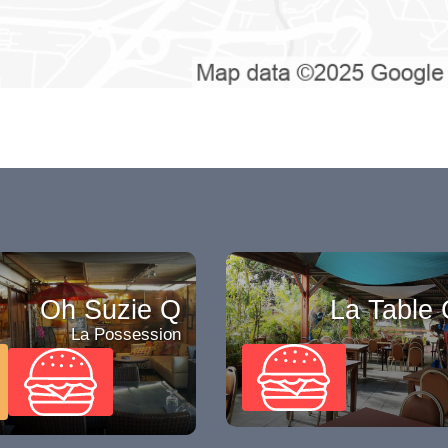
Oh Suzie Q
La Table 
La Possession