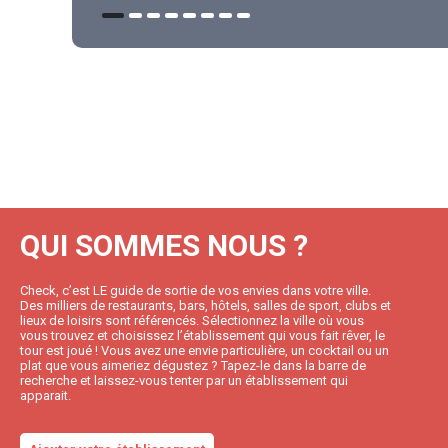
QUI SOMMES NOUS ?
Check, c’est LE guide de sortie de vos envies dans votre ville.
Des milliers de restaurants, bars, hôtels, salles de sport, clubs et
lieux de loisirs sont référencés. Sélectionnez la ville où vous
vous trouvez et choisissez l’établissement qui vous fait rêver, le
tour est joué ! Vous avez une envie particulière, un cocktail ou un
plat que vous aimeriez dégustez ? Tapez-le dans la barre de
recherche et laissez-vous tenter par un établissement qui
apparait.