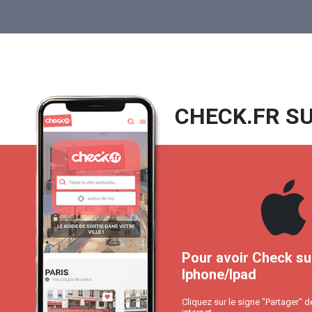
CHECK.FR SU
Pour avoir Check su
Iphone/Ipad
Cliquez sur le signe "Partager" d