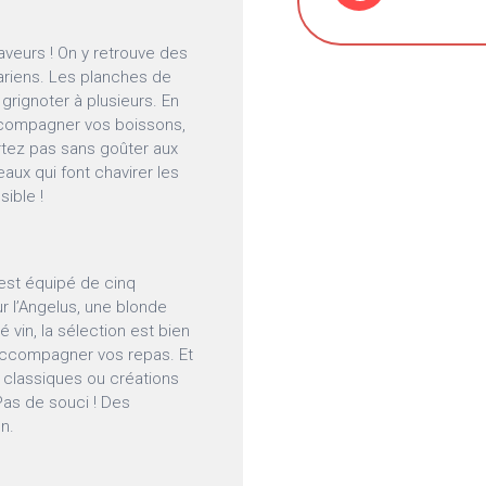
saveurs ! On y retrouve des
riens. Les planches de
grignoter à plusieurs. En
compagner vos boissons,
artez pas sans goûter aux
aux qui font chavirer les
ible !
 est équipé de cinq
r l’Angelus, une blonde
 vin, la sélection est bien
accompagner vos repas. Et
à, classiques ou créations
 Pas de souci ! Des
on.