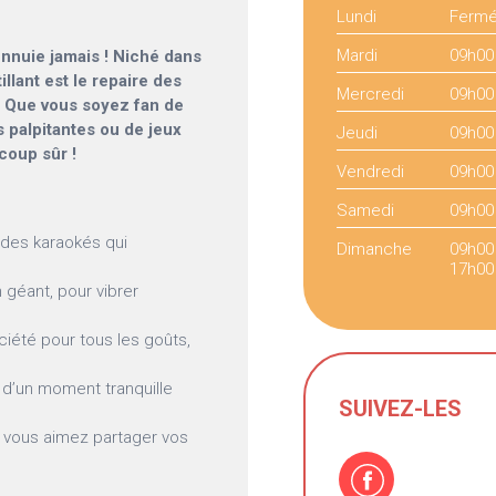
Lundi
Ferm
Mardi
09h00
’ennuie jamais ! Niché dans
llant est le repaire des
Mercredi
09h00
. Que vous soyez fan de
 palpitantes ou de jeux
Jeudi
09h00
coup sûr !
Vendredi
09h00
Samedi
09h00
 des karaokés qui
Dimanche
09h00
17h00
 géant, pour vibrer
ciété pour tous les goûts,
 d’un moment tranquille
SUIVEZ-LES
ue vous aimez partager vos