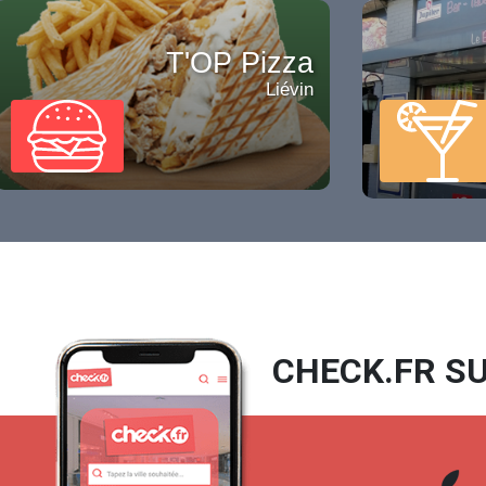
T'OP Pizza
Liévin
CHECK.FR SU