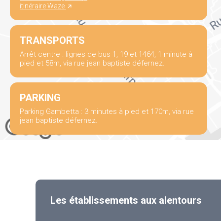
itinéraire Waze
TRANSPORTS
Arrêt centre : lignes de bus 1, 19 et 1464, 1 minute à
pied et 58m, via rue jean baptiste défernez.
PARKING
Parking Gambetta : 3 minutes à pied et 170m, via rue
jean baptiste défernez.
Les établissements aux alentours