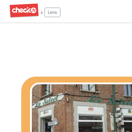
Check
Lens
à