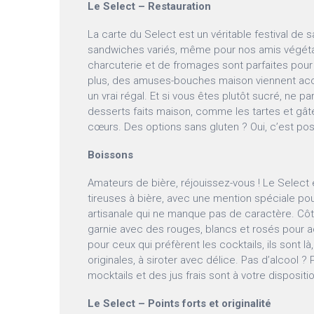
Le Select – Restauration
La carte du Select est un véritable festival de 
sandwiches variés, même pour nos amis végéta
charcuterie et de fromages sont parfaites pour 
plus, des amuses-bouches maison viennent ac
un vrai régal. Et si vous êtes plutôt sucré, ne p
desserts faits maison, comme les tartes et gâte
cœurs. Des options sans gluten ? Oui, c’est poss
Boissons
Amateurs de bière, réjouissez-vous ! Le Select
tireuses à bière, avec une mention spéciale pou
artisanale qui ne manque pas de caractère. Côté
garnie avec des rouges, blancs et rosés pour 
pour ceux qui préfèrent les cocktails, ils sont l
originales, à siroter avec délice. Pas d’alcool ?
mocktails et des jus frais sont à votre dispositi
Le Select – Points forts et originalité