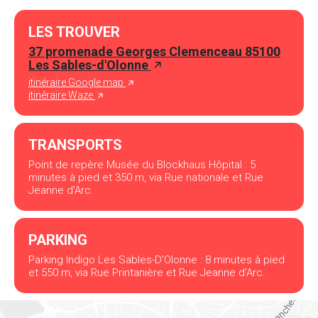
LES TROUVER
37 promenade Georges Clemenceau 85100
Les Sables-d'Olonne
itinéraire Google map
itinéraire Waze
TRANSPORTS
Point de repère Musée du Blockhaus Hôpital : 5
minutes à pied et 350 m, via Rue nationale et Rue
Jeanne d'Arc.
PARKING
Parking Indigo Les Sables-D'Olonne : 8 minutes à pied
et 550 m, via Rue Printanière et Rue Jeanne d'Arc.