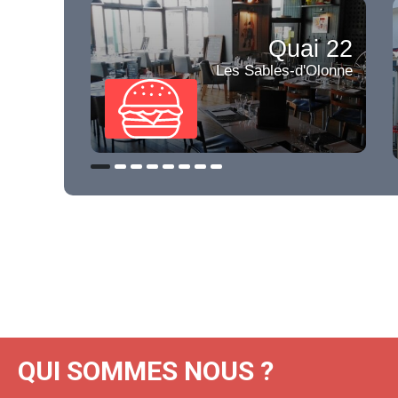
Quai 22
Les Sables-d'Olonne
QUI SOMMES NOUS ?