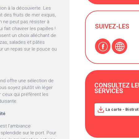
tion à la découverte. Les
nt des fruits de mer exquis,
n ne peut pas résister à
SUIVEZ-LES
fait chavirer les papilles !
osent un choix alléchant de
zzas, salades et pâtes
ur un repas sur le pouce ou
nd offre une sélection de
CONSULTEZ LE
us soyez plutôt vin léger
SERVICES
ur ceux qui préfèrent les
duisante.
La carte - Bistr
ité
’est l’ambiance
splendide sur le port. Pour