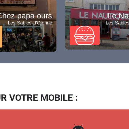
Chez papa ours
Le Na
Les Sables-d'Olonne
Les Sables
R VOTRE MOBILE :