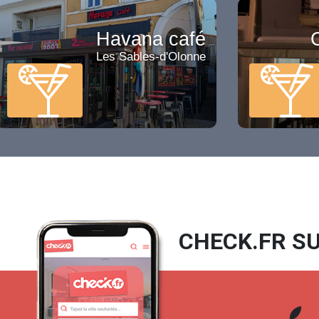
Havana café
Les Sables-d'Olonne
CHECK.FR SU