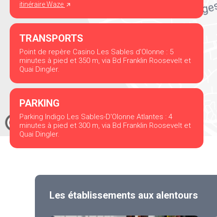
itinéraire Waze
TRANSPORTS
Point de repère Casino Les Sables d'Olonne : 5
minutes à pied et 350 m, via Bd Franklin Roosevelt et
Quai Dingler.
PARKING
Parking Indigo Les Sables-D'Olonne Atlantes : 4
minutes à pied et 300 m, via Bd Franklin Roosevelt et
Quai Dingler.
Les établissements aux alentours