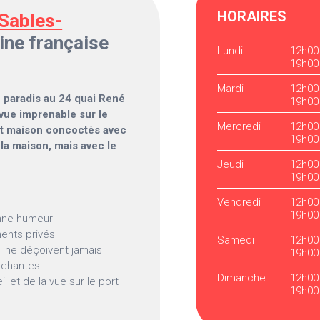
HORAIRES
Sables-
ine française
Lundi
12h00
19h00
Mardi
12h00
e paradis au 24 quai René
19h00
 vue imprenable sur le
Mercredi
12h00
ait maison concoctés avec
19h00
 la maison, mais avec le
Jeudi
12h00
19h00
Vendredi
12h00
19h00
onne humeur
ments privés
Samedi
12h00
ui ne déçoivent jamais
19h00
échantes
Dimanche
12h00
l et de la vue sur le port
19h00