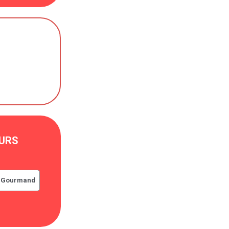
URS
ot Gourmand