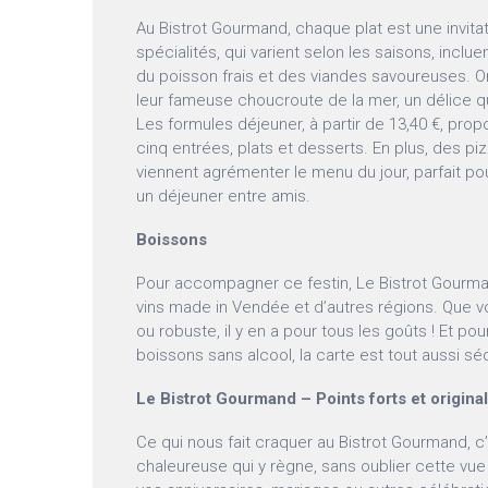
Au Bistrot Gourmand, chaque plat est une invita
spécialités, qui varient selon les saisons, inclue
du poisson frais et des viandes savoureuses. O
leur fameuse choucroute de la mer, un délice qui 
Les formules déjeuner, à partir de 13,40 €, prop
cinq entrées, plats et desserts. En plus, des pi
viennent agrémenter le menu du jour, parfait po
un déjeuner entre amis.
Boissons
Pour accompagner ce festin, Le Bistrot Gourma
vins made in Vendée et d’autres régions. Que vo
ou robuste, il y en a pour tous les goûts ! Et po
boissons sans alcool, la carte est tout aussi sé
Le Bistrot Gourmand – Points forts et original
Ce qui nous fait craquer au Bistrot Gourmand, c
chaleureuse qui y règne, sans oublier cette vue 