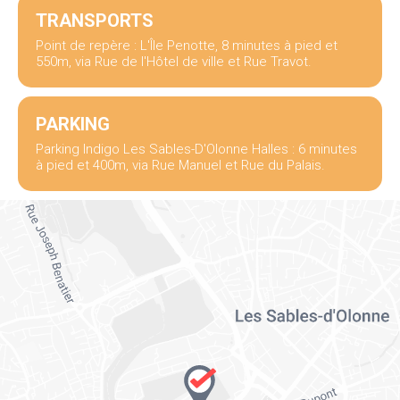
TRANSPORTS
Point de repère : L'Île Penotte, 8 minutes à pied et
550m, via Rue de l'Hôtel de ville et Rue Travot.
PARKING
Parking Indigo Les Sables-D'Olonne Halles : 6 minutes
à pied et 400m, via Rue Manuel et Rue du Palais.