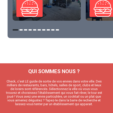
QUI SOMMES NOUS ?
Check, c’est LE guide de sortie de vos envies dans votre ville. Des
milliers de restaurants, bars, hôtels, salles de sport, clubs et lieux
de loisirs sont référencés. Sélectionnez la ville où vous vous
trouvez et choisissez l’établissement qui vous fait rêver, le tour est
joué ! Vous avez une envie particulière, un cocktail ou un plat que
vous aimeriez dégustez ? Tapez-le dans la barre de recherche et
laissez-vous tenter par un établissement qui apparait.