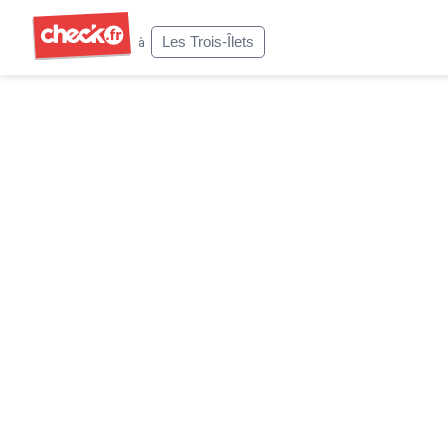
Check
Les Trois-Îlets
à