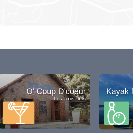
O' Coup D'coeur
Kayak 
Les Trois-Îlets