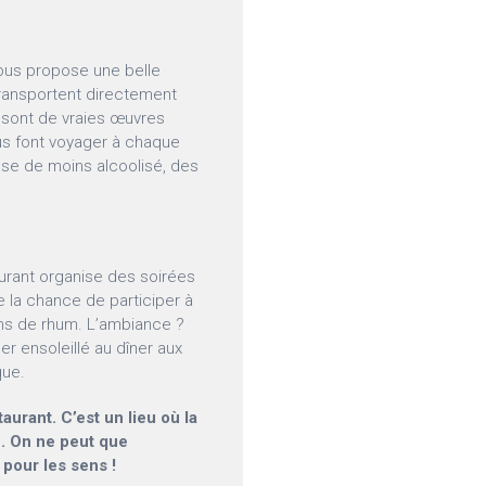
ous propose une belle
transportent directement
, sont de vraies œuvres
nous font voyager à chaque
ose de moins alcoolisé, des
urant organise des soirées
e la chance de participer à
ns de rhum. L’ambiance ?
ner ensoleillé au dîner aux
que.
urant. C’est un lieu où la
e. On ne peut que
l pour les sens !