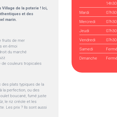
14h30
illage de la poterie ! Ici,
Mardi
07h30
authentiques et des
uel marin.
Mercredi
07h30
Jeudi
07h30
Vendredi
07h30
 fruits de mer
es en émoi
Samedi
Ferm
 droit du marché
uzz
Dimanche
Ferm
e de couleurs tropicales
 des plats typiques de la
à la perfection, ou des
poulet boucané, fumé juste
r, le riz créole et les
e. Les prix ? Ils sont aussi