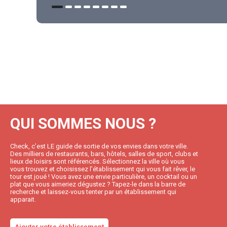
QUI SOMMES NOUS ?
Check, c’est LE guide de sortie de vos envies dans votre ville.
Des milliers de restaurants, bars, hôtels, salles de sport, clubs et
lieux de loisirs sont référencés. Sélectionnez la ville où vous
vous trouvez et choisissez l’établissement qui vous fait rêver, le
tour est joué ! Vous avez une envie particulière, un cocktail ou un
plat que vous aimeriez dégustez ? Tapez-le dans la barre de
recherche et laissez-vous tenter par un établissement qui
apparait.
Ajouter votre établissement