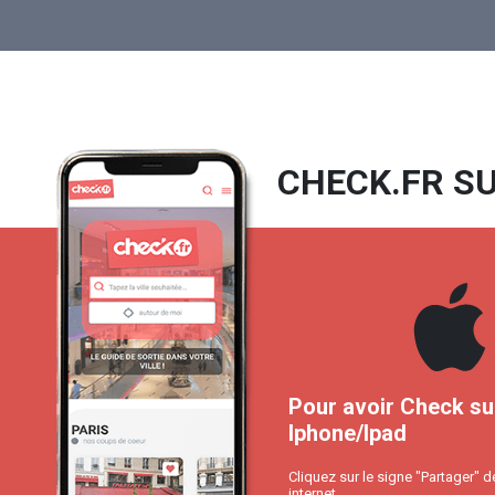
CHECK.FR SU
Pour avoir Check su
Iphone/Ipad
Cliquez sur le signe "Partager" d
internet