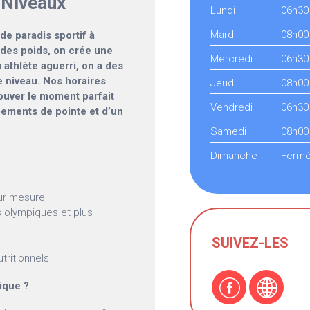
 Niveaux
Lundi
06h30
Mardi
08h00
de paradis sportif à
r des poids, on crée une
Mercredi
06h30
athlète aguerri, on a des
e niveau. Nos horaires
Jeudi
08h00
rouver le moment parfait
Vendredi
06h30
pements de pointe et d’un
Samedi
08h00
Dimanche
Ferm
ur mesure
s olympiques et plus
SUIVEZ-LES
s
tritionnels
tique ?