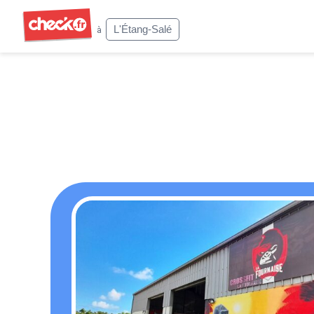
Check
L'Étang-Salé
à