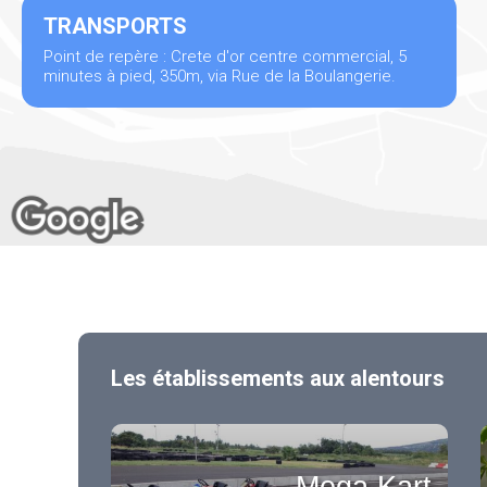
TRANSPORTS
Point de repère : Crete d'or centre commercial, 5
minutes à pied, 350m, via Rue de la Boulangerie.
Les établissements aux alentours
Mega Kart