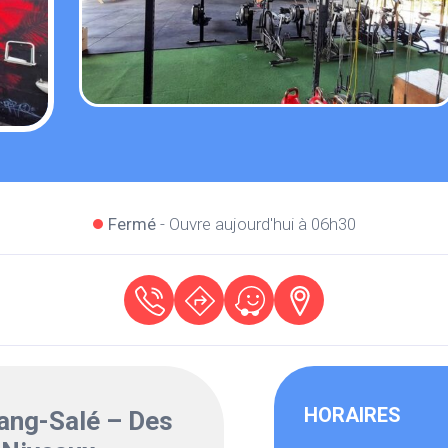
Fermé
- Ouvre aujourd'hui à 06h30
HORAIRES
tang-Salé – Des