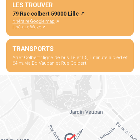
LES TROUVER
79 Rue colbert 59000 Lille
itinéraire Google map
itinéraire Waze
TRANSPORTS
Arrêt Colbert : ligne de bus 18 et L5, 1 minute à pied et
64 m, via Bd Vauban et Rue Colbert.