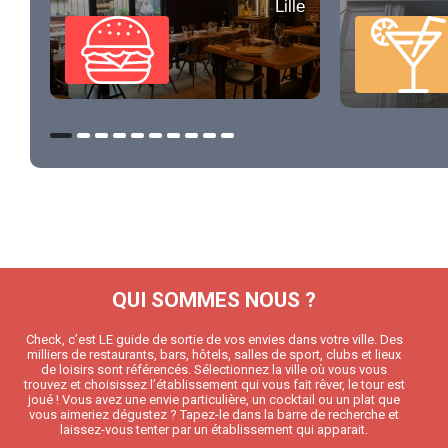
Lille
QUI SOMMES NOUS ?
Check, c’est LE guide de sortie de vos envies dans votre ville. Des
milliers de restaurants, bars, hôtels, salles de sport, clubs et lieux
de loisirs sont référencés. Sélectionnez la ville où vous vous
trouvez et choisissez l’établissement qui vous fait rêver, le tour est
joué ! Vous avez une envie particulière, un cocktail ou un plat que
vous aimeriez dégustez ? Tapez-le dans la barre de recherche et
laissez-vous tenter par un établissement qui apparait.