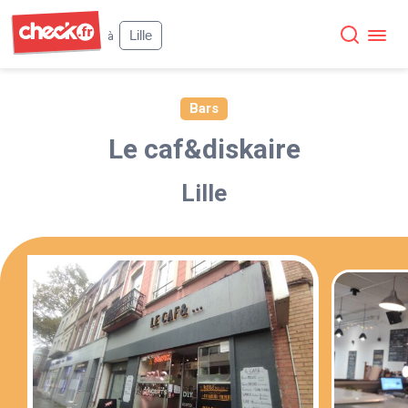
Check
Lille
à
Bars
Le caf&diskaire
Lille