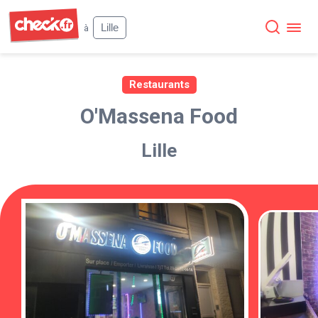
Check
Lille
à
Restaurants
O'Massena Food
Lille