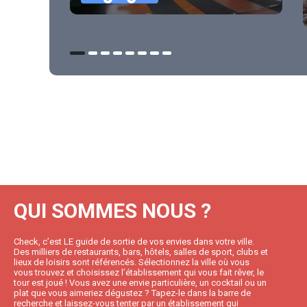
QUI SOMMES NOUS ?
Check, c’est LE guide de sortie de vos envies dans votre ville.
Des milliers de restaurants, bars, hôtels, salles de sport, clubs et
lieux de loisirs sont référencés. Sélectionnez la ville où vous
vous trouvez et choisissez l’établissement qui vous fait rêver, le
tour est joué ! Vous avez une envie particulière, un cocktail ou un
plat que vous aimeriez dégustez ? Tapez-le dans la barre de
recherche et laissez-vous tenter par un établissement qui