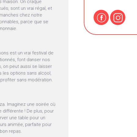
es maison. On craque
ués, sont un vrai régal, et
 dimanches chez notre
isonnables, parce que se
-monnaie.
ns est un vrai festival de
tionnés, font danser nos
s, on peut aussi se laisser
s les options sans alcool,
 profiter sans modération.
za. Imaginez une soirée où
 différente ! De plus, pour
erver une table pour un
urs animée, parfaite pour
 bon repas.