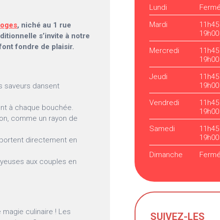
Lundi
Ferm
Mardi
11h45
moges
, niché au 1 rue
19h00
ditionnelle s’invite à notre
font fondre de plaisir.
Mercredi
11h45
19h00
Jeudi
11h45
19h00
es saveurs dansent
Vendredi
11h45
ent à chaque bouchée.
19h00
ison, comme un rayon de
Samedi
11h45
19h00
portent directement en
Dimanche
Ferm
joyeuses aux couples en
magie culinaire ! Les
SUIVEZ-LES