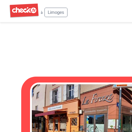
Check
Limoges
à