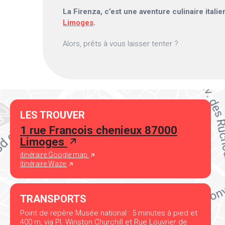
La Firenza, c’est une aventure culinaire itali
Limoges
.
Alors, prêts à vous laisser tenter ?
LES TROUVER
1 rue Francois chenieux 87000
Limoges
itinéraire Google map
itinéraire Waze
TRANSPORTS
Point de repère Musée national : 5 minutes à pied et
400 m, via Pl. Winston Churchill et Rue Louvrier de