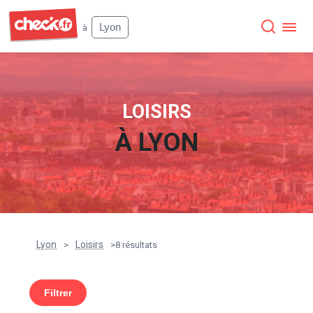
Check
Lyon
à
LOISIRS
À
LYON
Lyon
Loisirs
>
>
8 résultats
Filtrer