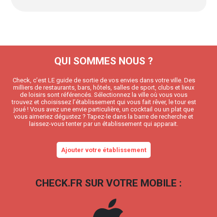
QUI SOMMES NOUS ?
Check, c’est LE guide de sortie de vos envies dans votre ville. Des
milliers de restaurants, bars, hôtels, salles de sport, clubs et lieux
de loisirs sont référencés. Sélectionnez la ville où vous vous
trouvez et choisissez l’établissement qui vous fait rêver, le tour est
joué ! Vous avez une envie particulière, un cocktail ou un plat que
vous aimeriez dégustez ? Tapez-le dans la barre de recherche et
laissez-vous tenter par un établissement qui apparait.
Ajouter votre établissement
CHECK.FR SUR VOTRE MOBILE :