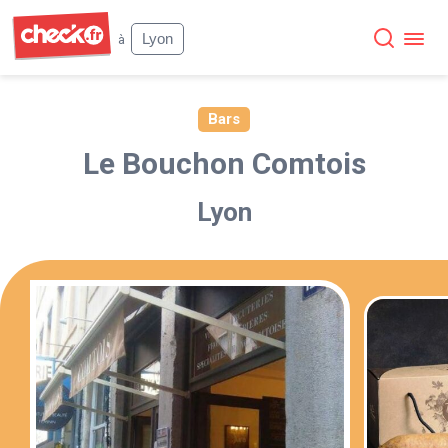
Check
Lyon
à
Bars
Le Bouchon Comtois
Lyon