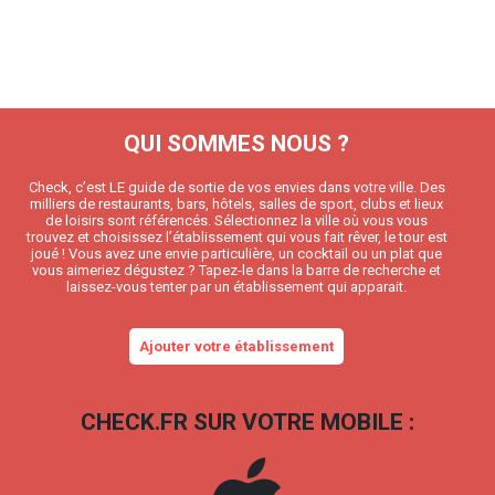
QUI SOMMES NOUS ?
Check, c’est LE guide de sortie de vos envies dans votre ville. Des
milliers de restaurants, bars, hôtels, salles de sport, clubs et lieux
de loisirs sont référencés. Sélectionnez la ville où vous vous
trouvez et choisissez l’établissement qui vous fait rêver, le tour est
joué ! Vous avez une envie particulière, un cocktail ou un plat que
vous aimeriez dégustez ? Tapez-le dans la barre de recherche et
laissez-vous tenter par un établissement qui apparait.
Ajouter votre établissement
CHECK.FR SUR VOTRE MOBILE :