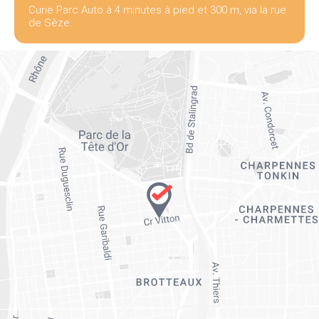
Curie Parc Auto à 4 minutes à pied et 300 m, via la rue
de Sèze.