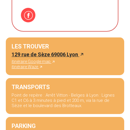
LES TROUVER
129 rue de Sèze 69006 Lyon
itinéraire Google map
itinéraire Waze
TRANSPORTS
Point de repère : Arrêt Vitton - Belges à Lyon : Lignes
C1 et C6 à 3 minutes à pied et 200 m, via la rue de
Sèze et le boulevard des Brotteaux.
PARKING