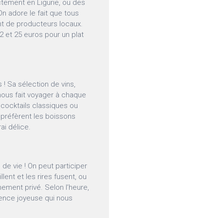
ectement en Ligurie, ou des
 On adore le fait que tous
nt de producteurs locaux.
12 et 25 euros pour un plat
! Sa sélection de vins,
nous fait voyager à chaque
 cocktails classiques ou
i préfèrent les boissons
ai délice.
 de vie ! On peut participer
lent et les rires fusent, ou
ement privé. Selon l’heure,
cence joyeuse qui nous