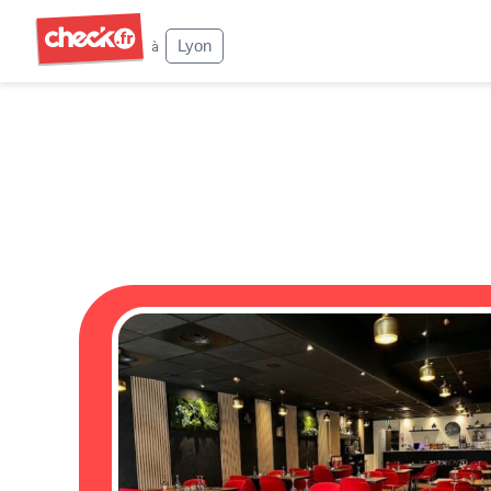
Check
Lyon
à