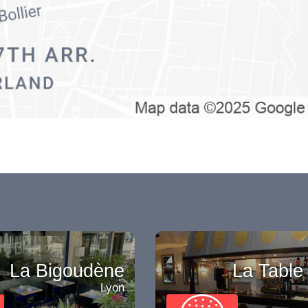
La Bigoudène
La Table
Lyon