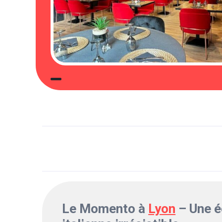
Le Momento à
Lyon
– Une 