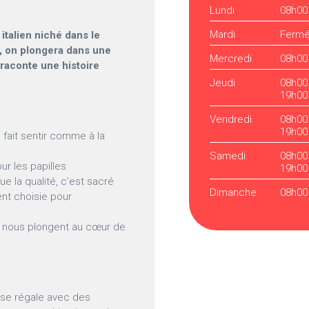
Lundi
08h00
Mardi
Ferm
italien niché dans le
ci, on plongera dans une
Mercredi
08h00
 raconte une histoire
Jeudi
08h00
19h00
Vendredi
08h00
19h00
fait sentir comme à la
Samedi
08h00
ur les papilles
19h00
e la qualité, c’est sacré
Dimanche
08h00
nt choisie pour
i nous plongent au cœur de
 se régale avec des