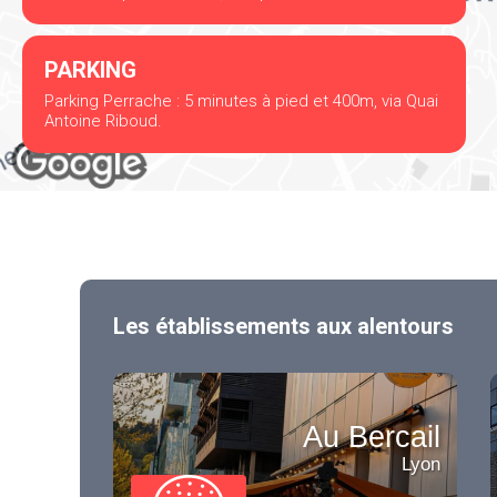
PARKING
Parking Perrache : 5 minutes à pied et 400m, via Quai
Antoine Riboud.
Les établissements aux alentours
Au Bercail
Lyon