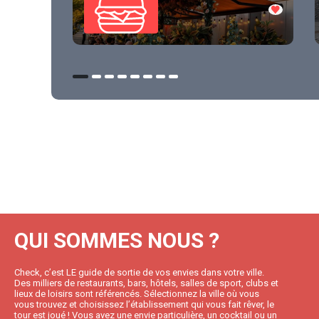
QUI SOMMES NOUS ?
Check, c’est LE guide de sortie de vos envies dans votre ville.
Des milliers de restaurants, bars, hôtels, salles de sport, clubs et
lieux de loisirs sont référencés. Sélectionnez la ville où vous
vous trouvez et choisissez l’établissement qui vous fait rêver, le
tour est joué ! Vous avez une envie particulière, un cocktail ou un