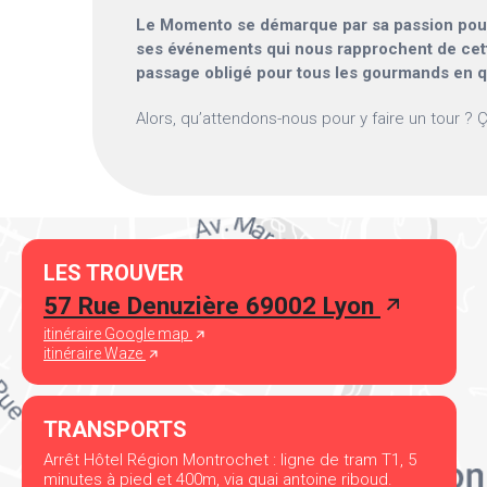
Le Momento se démarque par sa passion pour l
ses événements qui nous rapprochent de cette
passage obligé pour tous les gourmands en qu
Alors, qu’attendons-nous pour y faire un tour ? Ç
LES TROUVER
57 Rue Denuzière 69002 Lyon
itinéraire Google map
itinéraire Waze
TRANSPORTS
Arrêt Hôtel Région Montrochet : ligne de tram T1, 5
minutes à pied et 400m, via quai antoine riboud.