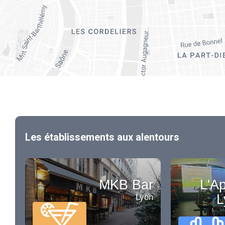
Les établissements aux alentours
MKB Bar
L'Ap
L
Lyon