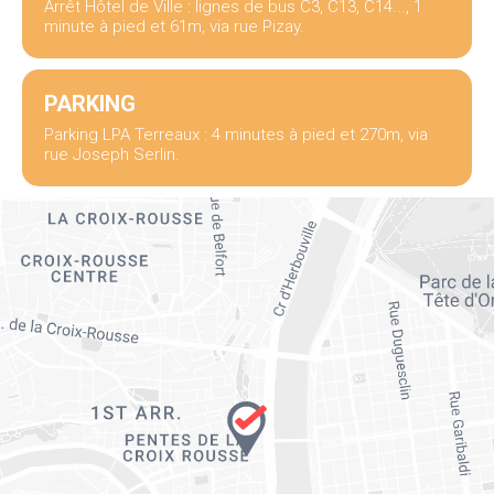
Arrêt Hôtel de Ville : lignes de bus C3, C13, C14..., 1
minute à pied et 61m, via rue Pizay.
PARKING
Parking LPA Terreaux : 4 minutes à pied et 270m, via
rue Joseph Serlin.