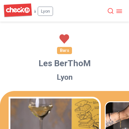
Check
Lyon
à
Bars
Les BerThoM
Lyon