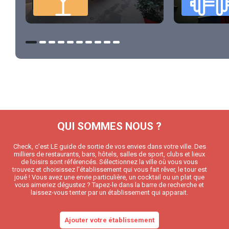
QUI SOMMES NOUS ?
Check, c’est LE guide de sortie de vos envies dans votre ville. Des
milliers de restaurants, bars, hôtels, salles de sport, clubs et lieux
de loisirs sont référencés. Sélectionnez la ville où vous vous
trouvez et choisissez l’établissement qui vous fait rêver, le tour est
joué ! Vous avez une envie particulière, un cocktail ou un plat que
vous aimeriez dégustez ? Tapez-le dans la barre de recherche et
laissez-vous tenter par un établissement qui apparait.
Ajouter votre établissement